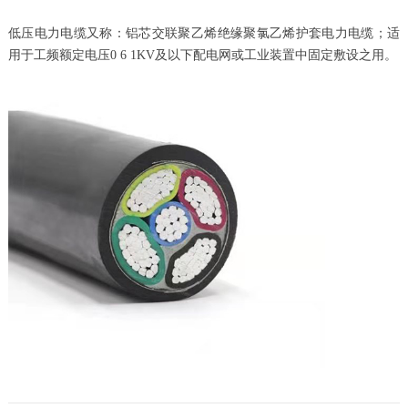
低压电力电缆又称：铝芯交联聚乙烯绝缘聚氯乙烯护套电力电缆；适
用于工频额定电压0 6 1KV及以下配电网或工业装置中固定敷设之用。