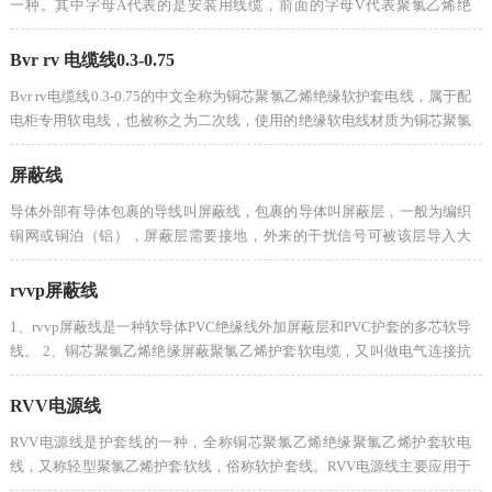
一种。其中字母A代表的是安装用线缆，前面的字母V代表聚氯乙烯绝
缘，第二个V代表护套，R代表软结构的电缆。这种...
Bvr rv 电缆线0.3-0.75
Bvr rv电缆线0.3-0.75的中文全称为铜芯聚氯乙烯绝缘软护套电线，属于配
电柜专用软电线，也被称之为二次线，使用的绝缘软电线材质为铜芯聚氯
乙烯，适用于布线时要求柔软及额定电压低...
屏蔽线
导体外部有导体包裹的导线叫屏蔽线，包裹的导体叫屏蔽层，一般为编织
铜网或铜泊（铝），屏蔽层需要接地，外来的干扰信号可被该层导入大
地。...
rvvp屏蔽线
1、rvvp屏蔽线是一种软导体PVC绝缘线外加屏蔽层和PVC护套的多芯软导
线。 2、铜芯聚氯乙烯绝缘屏蔽聚氯乙烯护套软电缆，又叫做电气连接抗
干扰软电缆，额定电压300/300V，线芯常用芯数...
RVV电源线
RVV电源线是护套线的一种，全称铜芯聚氯乙烯绝缘聚氯乙烯护套软电
线，又称轻型聚氯乙烯护套软线，俗称软护套线。RVV电源线主要应用于
电器、仪表和电子设备及自动化装置用电源线...