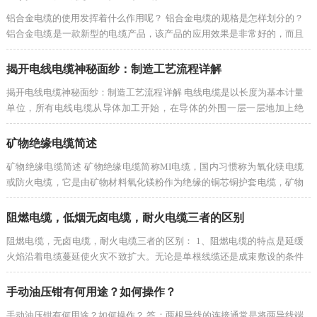
铝合金电缆的使用发挥着什么作用呢？ 铝合金电缆的规格是怎样划分的？
铝合金电缆是一款新型的电缆产品，该产品的应用效果是非常好的，而且
该产品在使用的时候安全性能是非常...
揭开电线电缆神秘面纱：制造工艺流程详解
揭开电线电缆神秘面纱：制造工艺流程详解 电线电缆是以长度为基本计量
单位，所有电线电缆从导体加工开始，在导体的外围一层一层地加上绝
缘、屏蔽、成缆、护层等而制成电线电缆...
矿物绝缘电缆简述
矿物绝缘电缆简述 矿物绝缘电缆简称MI电缆，国内习惯称为氧化镁电缆
或防火电缆，它是由矿物材料氧化镁粉作为绝缘的铜芯铜护套电缆，矿物
绝缘电缆由铜导体、氧化镁、铜护套两种...
阻燃电缆，低烟无卤电缆，耐火电缆三者的区别
阻燃电缆，无卤电缆，耐火电缆三者的区别： 1、阻燃电缆的特点是延缓
火焰沿着电缆蔓延使火灾不致扩大。无论是单根线缆还是成束敷设的条件
下，电缆知燃烧时能将火焰的蔓延控制...
手动油压钳有何用途？如何操作？
手动油压钳有何用途？如何操作？ 答：两根导线的连接通常是将两导线端